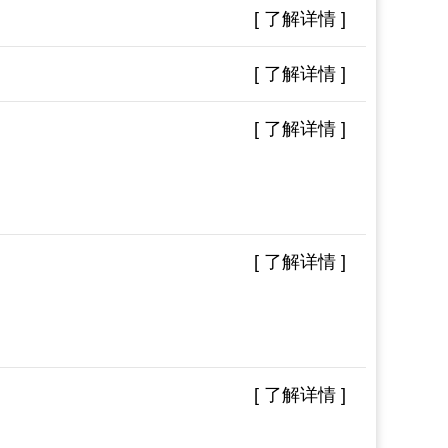
[ 了解详情 ]
[ 了解详情 ]
[ 了解详情 ]
[ 了解详情 ]
[ 了解详情 ]