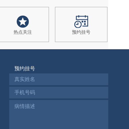
热点关注
预约挂号
预约挂号