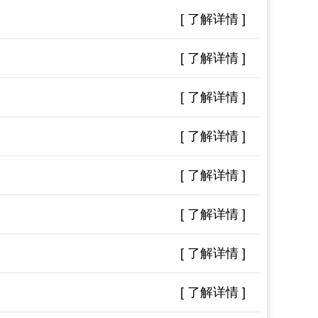
[ 了解详情 ]
[ 了解详情 ]
[ 了解详情 ]
[ 了解详情 ]
[ 了解详情 ]
[ 了解详情 ]
[ 了解详情 ]
[ 了解详情 ]