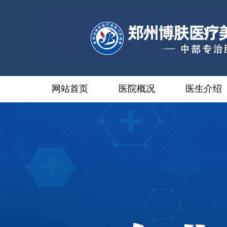
网站首页
医院概况
医生介绍