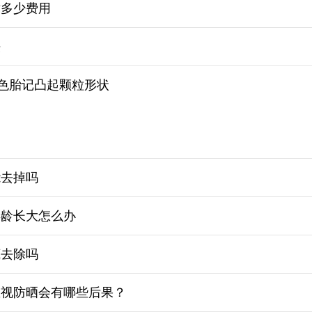
术多少费用
法
色胎记凸起颗粒形状
能去掉吗
年龄长大怎么办
底去除吗
重视防晒会有哪些后果？