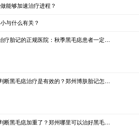
么做能够加速治疗进程？
大小与什么有关？
疗胎记的正规医院：秋季黑毛痣患者一定不能忽视防晒！
判断黑毛痣治疗是有效的？郑州博肤胎记怎么样？
判断黑毛痣加重了？郑州哪里可以治好黑毛痣？