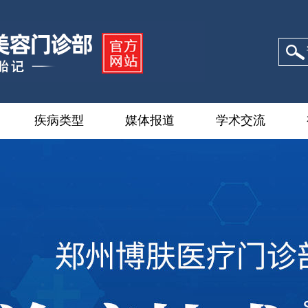
疾病类型
媒体报道
学术交流